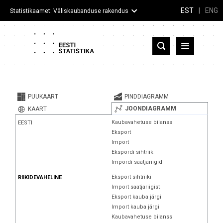
EST
|
ENG
Statistikaamet: Väliskaubanduse rakendus
Eesti
Partnerriigid ja territooriumid
PUUKAART
PINDDIAGRAMM
Kaup
JOONDIAGRAMM
KAART
Kaubavahetuse bilanss
EESTI
Infograafikud
Eksport
Import
Selgitused
Ekspordi sihtriik
Impordi saatjariigid
Eksport sihtriiki
RIIKIDEVAHELINE
Import saatjariigist
Eksport kauba järgi
Import kauba järgi
Kaubavahetuse bilanss