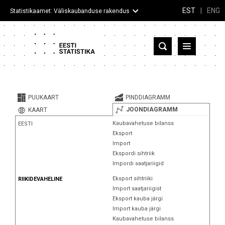
EST
|
ENG
Statistikaamet: Väliskaubanduse rakendus
Eesti
Partnerriigid ja territooriumid
PUUKAART
PINDDIAGRAMM
Kaup
JOONDIAGRAMM
KAART
Kaubavahetuse bilanss
EESTI
Infograafikud
Eksport
Import
Selgitused
Ekspordi sihtriik
Impordi saatjariigid
Eksport sihtriiki
RIIKIDEVAHELINE
Import saatjariigist
Eksport kauba järgi
Import kauba järgi
Kaubavahetuse bilanss