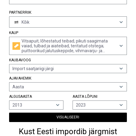
PARTNERRIIK
Kõik
KAUP
Vitsapuit; lõhestatud teibad; pikuti saagimata
vaiad, tulbad ja aiateibad, teritatud otstega;
puittoorikud jalutuskeppide, vihmavarju- ja
tööriistakäepidemete valmistamiseks, jämedalt
KAUBAVOOG
tahutud, kuid treimata, painutamata ja muul viisil
töötlemata; puitlaastud jms (v.a pikuti saetud ja
Import saatjariigi järgi
rihvatud vitsapuit; kinnitusvitsad ja kingatoed)
AJAVAHEMIK
Aasta
ALGUSAASTA
AASTA LÕPUNI
2013
2023
VISUALISEERI
Kust Eesti impordib järgmist