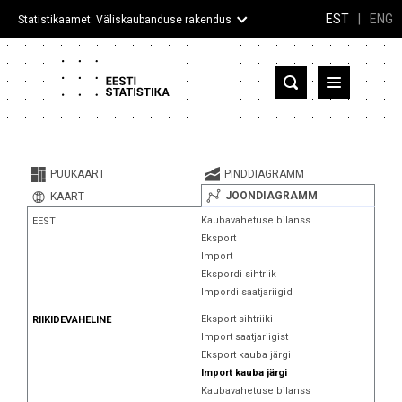
EST
|
ENG
Statistikaamet: Väliskaubanduse rakendus
Eesti
Partnerriigid ja territooriumid
PUUKAART
PINDDIAGRAMM
Kaup
JOONDIAGRAMM
KAART
Kaubavahetuse bilanss
EESTI
Infograafikud
Eksport
Import
Selgitused
Ekspordi sihtriik
Impordi saatjariigid
Eksport sihtriiki
RIIKIDEVAHELINE
Import saatjariigist
Eksport kauba järgi
Import kauba järgi
Kaubavahetuse bilanss