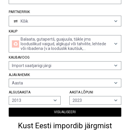
PARTNERRIIK
Kõik
KAUP
Balaata, gutapertš, guajuula, tšikle jms
looduslikud vaigud, algkujul või tahvlite, lehtede
või ribadena (v.a looduslik kautšuk,
eelvulkaniseeritud või eelvulkaniseerimata)
KAUBAVOOG
Import saatjariigi järgi
AJAVAHEMIK
Aasta
ALGUSAASTA
AASTA LÕPUNI
2013
2023
VISUALISEERI
Kust Eesti impordib järgmist