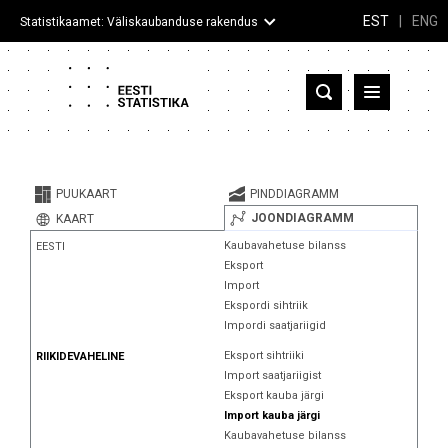
EST
|
ENG
Statistikaamet: Väliskaubanduse rakendus
Eesti
Partnerriigid ja territooriumid
PUUKAART
PINDDIAGRAMM
Kaup
JOONDIAGRAMM
KAART
Kaubavahetuse bilanss
EESTI
Infograafikud
Eksport
Import
Selgitused
Ekspordi sihtriik
Impordi saatjariigid
Eksport sihtriiki
RIIKIDEVAHELINE
Import saatjariigist
Eksport kauba järgi
Import kauba järgi
Kaubavahetuse bilanss