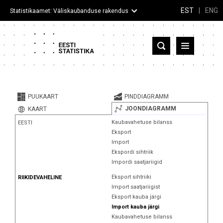
EST
|
ENG
Statistikaamet: Väliskaubanduse rakendus
Eesti
Partnerriigid ja territooriumid
PUUKAART
PINDDIAGRAMM
Kaup
JOONDIAGRAMM
KAART
Kaubavahetuse bilanss
EESTI
Infograafikud
Eksport
Import
Selgitused
Ekspordi sihtriik
Impordi saatjariigid
Eksport sihtriiki
RIIKIDEVAHELINE
Import saatjariigist
Eksport kauba järgi
Import kauba järgi
Kaubavahetuse bilanss