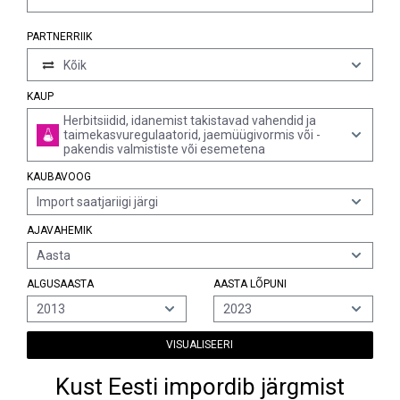
PARTNERRIIK
Kõik
KAUP
Herbitsiidid, idanemist takistavad vahendid ja
taimekasvuregulaatorid, jaemüügivormis või -
pakendis valmististe või esemetena
KAUBAVOOG
Import saatjariigi järgi
AJAVAHEMIK
Aasta
ALGUSAASTA
AASTA LÕPUNI
2013
2023
VISUALISEERI
Kust Eesti impordib järgmist