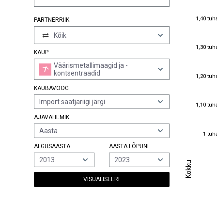
1,40 tuh
1,40 tuh
PARTNERRIIK
Kõik
1,30 tuh
1,30 tuh
KAUP
Väärismetallimaagid ja -
kontsentraadid
1,20 tuh
1,20 tuh
KAUBAVOOG
Import saatjariigi järgi
1,10 tuh
1,10 tuh
AJAVAHEMIK
Aasta
1 tuh
1 tuh
ALGUSAASTA
AASTA LÕPUNI
2013
2023
Kokku
Kokku
VISUALISEERI