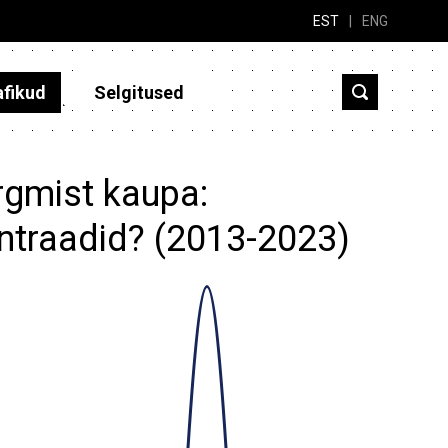
EST
|
ENG
afikud
Selgitused
rgmist kaupa:
entraadid? (2013-2023)