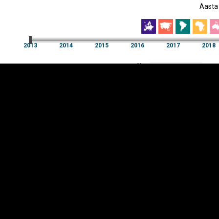
Aasta
EST
|
ENG
2013
2014
2015
2016
2017
2018
Aasta
2013
2014
2015
2016
2017
2018
Y-
Manner
TELG
K
Infograafikud
erritooriumid
Selgitused
Tagasiside