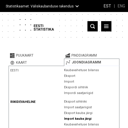
EST
|
ENG
Statistikaamet: Väliskaubanduse rakendus
Eesti
Partnerriigid ja territooriumid
PUUKAART
PINDDIAGRAMM
Kaup
JOONDIAGRAMM
KAART
Kaubavahetuse bilanss
EESTI
Infograafikud
Eksport
Import
Selgitused
Ekspordi sihtriik
Impordi saatjariigid
Eksport sihtriiki
RIIKIDEVAHELINE
Import saatjariigist
Eksport kauba järgi
Import kauba järgi
Kaubavahetuse bilanss