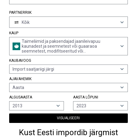
PARTNERRIIK
Kõik
KAUP
Taimeliimid ja paksendajad jaanileivapuu
kaunadest ja seemnetest või guaaraoa
seemnetest, modifitseeritud või
modifitseerimata
KAUBAVOOG
Import saatjariigi järgi
AJAVAHEMIK
Aasta
ALGUSAASTA
AASTA LÕPUNI
2013
2023
VISUALISEERI
Kust Eesti impordib järgmist