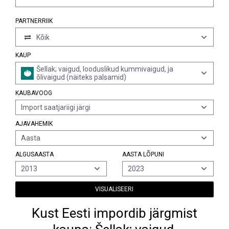
PARTNERRIIK
Kõik
KAUP
Šellak; vaigud, looduslikud kummivaigud, ja
õlivaigud (näiteks palsamid)
KAUBAVOOG
Import saatjariigi järgi
AJAVAHEMIK
Aasta
ALGUSAASTA
AASTA LÕPUNI
2013
2023
VISUALISEERI
Kust Eesti impordib järgmist