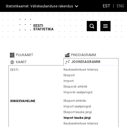
EST
|
ENG
Statistikaamet: Väliskaubanduse rakendus
Eesti
Partnerriigid ja territooriumid
PUUKAART
PINDDIAGRAMM
Kaup
JOONDIAGRAMM
KAART
Kaubavahetuse bilanss
EESTI
Infograafikud
Eksport
Import
Selgitused
Ekspordi sihtriik
Impordi saatjariigid
Eksport sihtriiki
RIIKIDEVAHELINE
Import saatjariigist
Eksport kauba järgi
Import kauba järgi
Kaubavahetuse bilanss