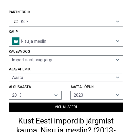
PARTNERRIIK
Kõik
KAUP
Nisu ja meslin
KAUBAVOOG
Import saatjariigi järgi
AJAVAHEMIK
Aasta
ALGUSAASTA
AASTA LÕPUNI
2013
2023
VISUALISEERI
Kust Eesti impordib järgmist
kaupa: Nisu ja meslin? (2013-