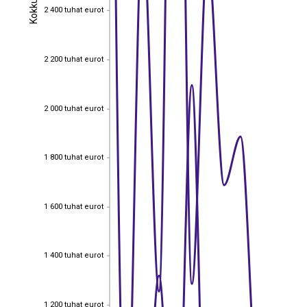
Kokku
Kokku
2 400 tuhat eurot
2 400 tuhat eurot
2 200 tuhat eurot
2 200 tuhat eurot
2 000 tuhat eurot
2 000 tuhat eurot
1 800 tuhat eurot
1 800 tuhat eurot
1 600 tuhat eurot
1 600 tuhat eurot
1 400 tuhat eurot
1 400 tuhat eurot
EST
|
ENG
1 200 tuhat eurot
1 200 tuhat eurot