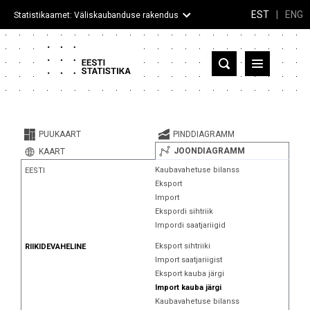
EST
|
ENG
Statistikaamet: Väliskaubanduse rakendus
Eesti
Partnerriigid ja territooriumid
PUUKAART
PINDDIAGRAMM
Kaup
JOONDIAGRAMM
KAART
Kaubavahetuse bilanss
EESTI
Infograafikud
Eksport
Import
Selgitused
Ekspordi sihtriik
Impordi saatjariigid
Eksport sihtriiki
RIIKIDEVAHELINE
Import saatjariigist
Eksport kauba järgi
Import kauba järgi
Kaubavahetuse bilanss