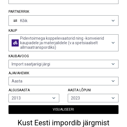
PARTNERRIIK
Kõik
KAUP
Pidevtoimega koppelevaatorid ning -konveierid
kaupadele ja materjalidele (v.a spetsiaalselt
allmaatranspordiks)
KAUBAVOOG
Import saatjariigi järgi
AJAVAHEMIK
Aasta
ALGUSAASTA
AASTA LÕPUNI
2013
2023
VISUALISEERI
Kust Eesti impordib järgmist