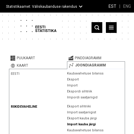
EST
|
ENG
Statistikaamet: Väliskaubanduse rakendus
Eesti
Partnerriigid ja territooriumid
PUUKAART
PINDDIAGRAMM
Kaup
JOONDIAGRAMM
KAART
Kaubavahetuse bilanss
EESTI
Infograafikud
Eksport
Import
Selgitused
Ekspordi sihtriik
Impordi saatjariigid
Eksport sihtriiki
RIIKIDEVAHELINE
Import saatjariigist
Eksport kauba järgi
Import kauba järgi
Kaubavahetuse bilanss