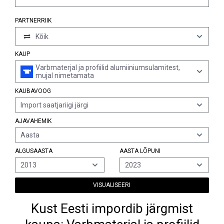
PARTNERRIIK
Kõik
KAUP
Varbmaterjal ja profiilid alumiiniumsulamitest,
mujal nimetamata
KAUBAVOOG
Import saatjariigi järgi
AJAVAHEMIK
Aasta
ALGUSAASTA
AASTA LÕPUNI
2013
2023
VISUALISEERI
Kust Eesti impordib järgmist