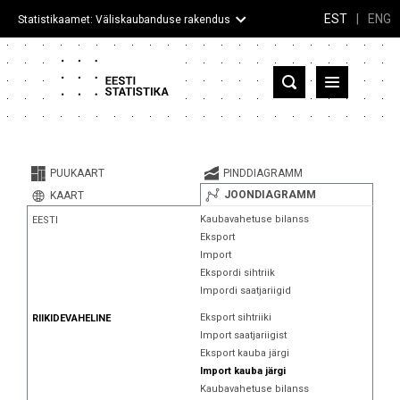
EST
|
ENG
Statistikaamet: Väliskaubanduse rakendus
Eesti
Partnerriigid ja territooriumid
PUUKAART
PINDDIAGRAMM
Kaup
JOONDIAGRAMM
KAART
Kaubavahetuse bilanss
EESTI
Infograafikud
Eksport
Import
Selgitused
Ekspordi sihtriik
Impordi saatjariigid
Eksport sihtriiki
RIIKIDEVAHELINE
Import saatjariigist
Eksport kauba järgi
Import kauba järgi
Kaubavahetuse bilanss