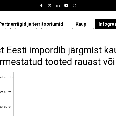
Partnerriigid ja territooriumid
Kaup
Infogra
Eesti
Partnerriigid ja territooriumid
t Eesti impordib järgmist k
Kaup
rmestatud tooted rauast või
Infograafikud
hat eurot
hat eurot
Selgitused
hat eurot
hat eurot
hat eurot
hat eurot