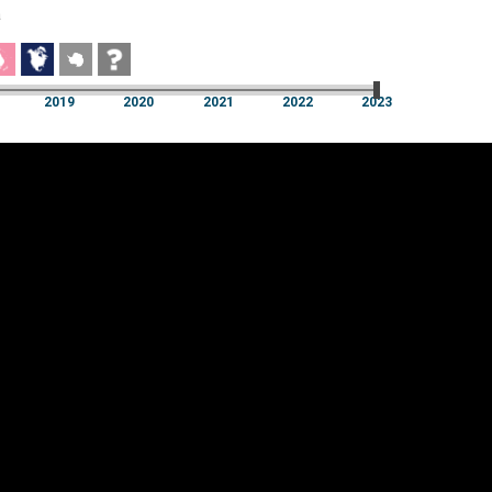
a
2019
2020
2021
2022
2023
a
2019
2020
2021
2022
2023
üpsiste sätted