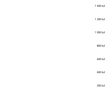
1 400 tu
1 400 tu
1 200 tu
1 200 tu
1 000 tu
1 000 tu
800 tu
800 tu
600 tu
600 tu
400 tu
400 tu
200 tu
200 tu