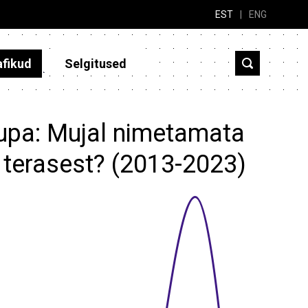
EST
|
ENG
afikud
Selgitused
aupa: Mujal nimetamata
 terasest? (2013-2023)