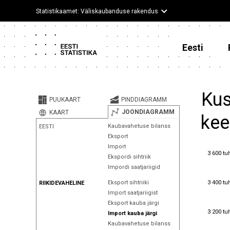
Statistikaamet: Väliskaubanduse rakendus
Eesti
Kus
PUUKAART
PINDDIAGRAMM
JOONDIAGRAMM
KAART
kee
Kaubavahetuse bilanss
EESTI
Eksport
Import
3 600 tu
3 600 tu
Ekspordi sihtriik
Impordi saatjariigid
3 400 tu
3 400 tu
Eksport sihtriiki
RIIKIDEVAHELINE
Import saatjariigist
Eksport kauba järgi
3 200 tu
3 200 tu
Import kauba järgi
Kaubavahetuse bilanss