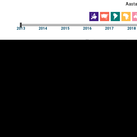
Aast
EST
|
ENG
2013
2014
2015
2016
2017
2018
Aast
2013
2014
2015
2016
2017
2018
Y-
Manner
TELG
K
Infograafikud
erritooriumid
Selgitused
Tagasiside