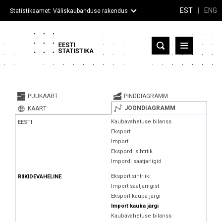
EST
|
ENG
Statistikaamet: Väliskaubanduse rakendus
Eesti
Partnerriigid ja territooriumid
PUUKAART
PINDDIAGRAMM
Kaup
JOONDIAGRAMM
KAART
Kaubavahetuse bilanss
EESTI
Infograafikud
Eksport
Import
Selgitused
Ekspordi sihtriik
Impordi saatjariigid
Eksport sihtriiki
RIIKIDEVAHELINE
Import saatjariigist
Eksport kauba järgi
Import kauba järgi
Kaubavahetuse bilanss