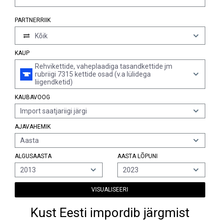
PARTNERRIIK
Kõik
KAUP
Rehvikettide, vaheplaadiga tasandkettide jm
rubriigi 7315 kettide osad (v.a lülidega
liigendketid)
KAUBAVOOG
Import saatjariigi järgi
AJAVAHEMIK
Aasta
ALGUSAASTA
AASTA LÕPUNI
2013
2023
VISUALISEERI
Kust Eesti impordib järgmist