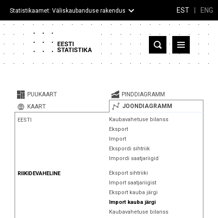
EST
|
ENG
Statistikaamet: Väliskaubanduse rakendus
Eesti
Partnerriigid ja territooriumid
PUUKAART
PINDDIAGRAMM
Kaup
JOONDIAGRAMM
KAART
Kaubavahetuse bilanss
EESTI
Infograafikud
Eksport
Import
Selgitused
Ekspordi sihtriik
Impordi saatjariigid
Eksport sihtriiki
RIIKIDEVAHELINE
Import saatjariigist
Eksport kauba järgi
Import kauba järgi
Kaubavahetuse bilanss