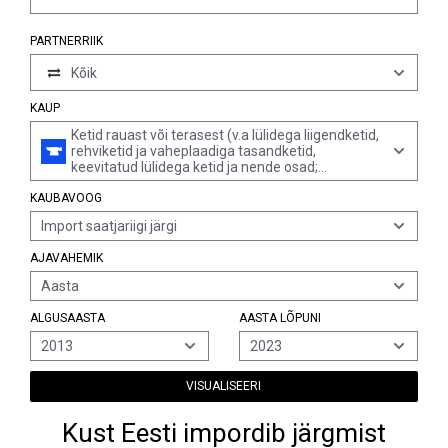
PARTNERRIIK
Kõik
KAUP
Ketid rauast või terasest (v.a lülidega liigendketid,
rehviketid ja vaheplaadiga tasandketid,
keevitatud lülidega ketid ja nende osad;
kellaketid, kaelaketid jms, lõike- ja saeketid,
KAUBAVOOG
rehviketid, kaabitsaketid konveieritele,
hambulised ketid tekstiilmasinatele jms,
Import saatjariigi järgi
ohutusseadmed kettidega uste kindlustamiseks,
mõõteahelad)
AJAVAHEMIK
Aasta
ALGUSAASTA
AASTA LÕPUNI
2013
2023
VISUALISEERI
Kust Eesti impordib järgmist