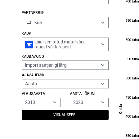
700 tuha
PARTNERRIIK
650 tuha
650 tuha
Kõik
KAUP
600 tuha
600 tuha
Laialivenitatud metallvõrk,
rauast või terasest
KAUBAVOOG
550 tuha
550 tuha
Import saatjariigi järgi
AJAVAHEMIK
500 tuha
500 tuha
Aasta
ALGUSAASTA
AASTA LÕPUNI
450 tuha
450 tuha
2013
2023
Kokku
Kokku
VISUALISEERI
400 tuha
400 tuha
350 tuha
350 tuha