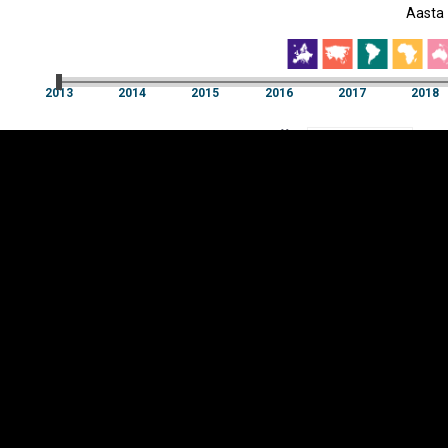
Aasta
EST
|
ENG
2013
2014
2015
2016
2017
2018
Aasta
2013
2014
2015
2016
2017
2018
Y-
Manner
TELG
K
Infograafikud
erritooriumid
Selgitused
Tagasiside