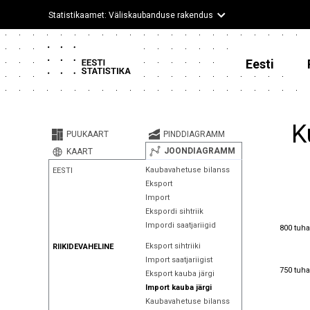
Statistikaamet: Väliskaubanduse rakendus
Eesti
K
PUUKAART
PINDDIAGRAMM
JOONDIAGRAMM
KAART
Kaubavahetuse bilanss
EESTI
Eksport
Import
Ekspordi sihtriik
800 tuha
Impordi saatjariigid
800 tuha
Eksport sihtriiki
RIIKIDEVAHELINE
Import saatjariigist
750 tuha
750 tuha
Eksport kauba järgi
Import kauba järgi
Kaubavahetuse bilanss
700 tuha