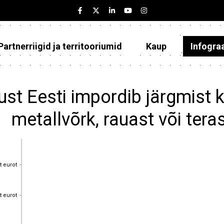
Partnerriigid ja territooriumid
Kaup
Infogra
Eesti
Partnerriigid ja territooriumid
ust Eesti impordib järgmist k
Kaup
metallvõrk, rauast või ter
Infograafikud
Selgitused
t eurot
t eurot
t eurot
t eurot
t eurot