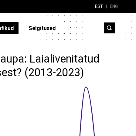
EST
|
ENG
afikud
Selgitused
aupa: Laialivenitatud
asest? (2013-2023)