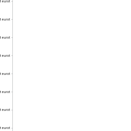
t eurot
t eurot
t eurot
t eurot
t eurot
t eurot
t eurot
t eurot
t eurot
t eurot
t eurot
t eurot
t eurot
t eurot
t eurot