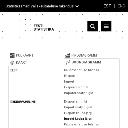
EST
|
ENG
Statistikaamet: Väliskaubanduse rakendus
Eesti
Partnerriigid ja territooriumid
PUUKAART
PINDDIAGRAMM
Kaup
JOONDIAGRAMM
KAART
Kaubavahetuse bilanss
EESTI
Infograafikud
Eksport
Import
Selgitused
Ekspordi sihtriik
Impordi saatjariigid
Eksport sihtriiki
RIIKIDEVAHELINE
Import saatjariigist
Eksport kauba järgi
Import kauba järgi
Kaubavahetuse bilanss