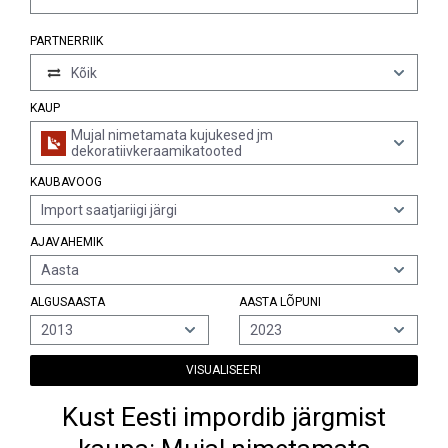
PARTNERRIIK
Kõik
KAUP
Mujal nimetamata kujukesed jm
dekoratiivkeraamikatooted
KAUBAVOOG
Import saatjariigi järgi
AJAVAHEMIK
Aasta
ALGUSAASTA
AASTA LÕPUNI
2013
2023
VISUALISEERI
Kust Eesti impordib järgmist