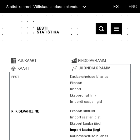
EST
|
ENG
Statistikaamet: Väliskaubanduse rakendus
Eesti
Partnerriigid ja territooriumid
PUUKAART
PINDDIAGRAMM
Kaup
JOONDIAGRAMM
KAART
Kaubavahetuse bilanss
EESTI
Infograafikud
Eksport
Import
Selgitused
Ekspordi sihtriik
Impordi saatjariigid
Eksport sihtriiki
RIIKIDEVAHELINE
Import saatjariigist
Eksport kauba järgi
Import kauba järgi
Kaubavahetuse bilanss