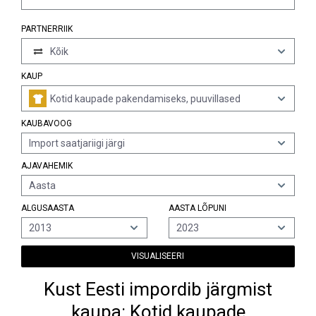
PARTNERRIIK
Kõik
KAUP
Kotid kaupade pakendamiseks, puuvillased
KAUBAVOOG
Import saatjariigi järgi
AJAVAHEMIK
Aasta
ALGUSAASTA
AASTA LÕPUNI
2013
2023
VISUALISEERI
Kust Eesti impordib järgmist
kaupa: Kotid kaupade