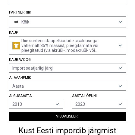
PARTNERRIIK
Kõik
KAUP
Riie sünteesstaapelkiudude sisaldusega
vähemalt 85% massist, pleegitamata või
pleegitatud (v.a akrüül-, modakrüül- või
polüesterstaapelkiududest)
KAUBAVOOG
Import saatjariigi järgi
AJAVAHEMIK
Aasta
ALGUSAASTA
AASTA LÕPUNI
2013
2023
VISUALISEERI
Kust Eesti impordib järgmist