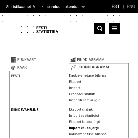
EST
|
ENG
Statistikaamet: Väliskaubanduse rakendus
Eesti
Partnerriigid ja territooriumid
PUUKAART
PINDDIAGRAMM
Kaup
JOONDIAGRAMM
KAART
Kaubavahetuse bilanss
EESTI
Infograafikud
Eksport
Import
Selgitused
Ekspordi sihtriik
Impordi saatjariigid
Eksport sihtriiki
RIIKIDEVAHELINE
Import saatjariigist
Eksport kauba järgi
Import kauba järgi
Kaubavahetuse bilanss