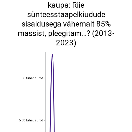
kaupa: Riie
sünteesstaapelkiudude
sisaldusega vähemalt 85%
massist, pleegitam...? (2013-
2023)
6 tuhat eurot
6 tuhat eurot
5,50 tuhat eurot
5,50 tuhat eurot