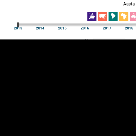
Aasta
EST
|
ENG
2013
2014
2015
2016
2017
2018
Aasta
2013
2014
2015
2016
2017
2018
Y-
Manner
TELG
K
Infograafikud
erritooriumid
Selgitused
Tagasiside