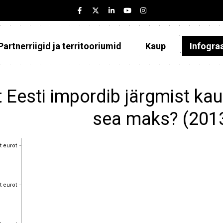
Partnerriigid ja territooriumid
Kaup
Infogra
Eesti
Partnerriigid ja territooriumid
 Eesti impordib järgmist k
Kaup
sea maks? (201
Infograafikud
t eurot
t eurot
Selgitused
t eurot
t eurot
t eurot