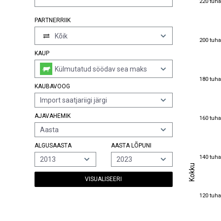
220 tuha
PARTNERRIIK
Kõik
200 tuha
200 tuha
KAUP
Külmutatud söödav sea maks
180 tuha
180 tuha
KAUBAVOOG
Import saatjariigi järgi
160 tuha
AJAVAHEMIK
160 tuha
Aasta
ALGUSAASTA
AASTA LÕPUNI
140 tuha
140 tuha
2013
2023
Kokku
Kokku
VISUALISEERI
120 tuha
120 tuha