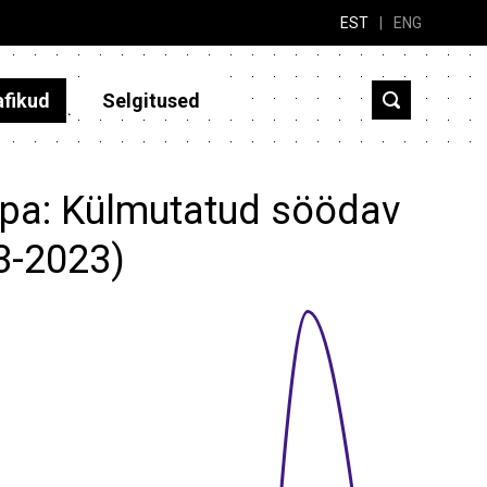
EST
|
ENG
afikud
Selgitused
aupa: Külmutatud söödav
3-2023)