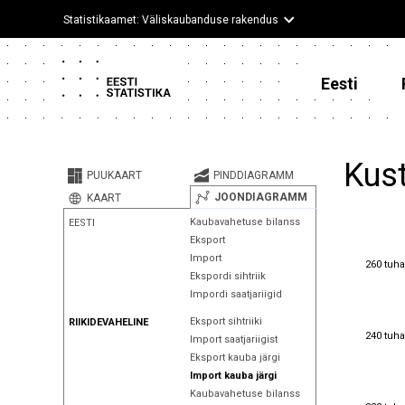
Statistikaamet: Väliskaubanduse rakendus
Eesti
Kust
PUUKAART
PINDDIAGRAMM
JOONDIAGRAMM
KAART
Kaubavahetuse bilanss
EESTI
Eksport
Import
260 tuha
260 tuha
Ekspordi sihtriik
Impordi saatjariigid
Eksport sihtriiki
RIIKIDEVAHELINE
240 tuha
240 tuha
Import saatjariigist
Eksport kauba järgi
Import kauba järgi
Kaubavahetuse bilanss
220 tuha