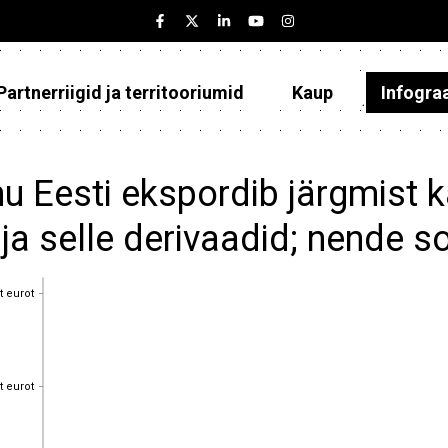
Partnerriigid ja territooriumid
Kaup
Infogra
Eesti
Partnerriigid ja territooriumid
u Eesti ekspordib järgmist 
Kaup
ja selle derivaadid; nende 
Infograafikud
t eurot
t eurot
Selgitused
t eurot
t eurot