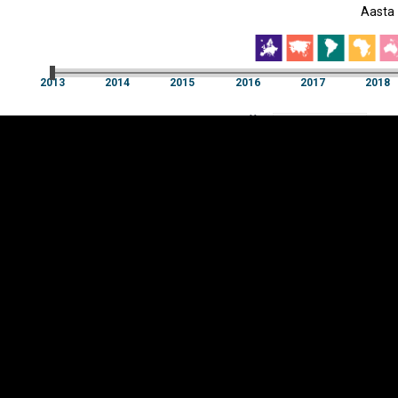
Aasta
EST
|
ENG
2013
2014
2015
2016
2017
2018
Aasta
2013
2014
2015
2016
2017
2018
Y-
Manner
TELG
K
Infograafikud
erritooriumid
Selgitused
Tagasiside