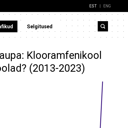
EST
|
ENG
afikud
Selgitused
kaupa: Klooramfenikool
soolad? (2013-2023)