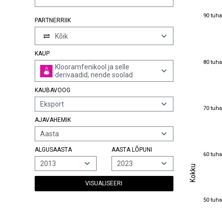
90 tuha
90 tuha
PARTNERRIIK
Kõik
KAUP
80 tuha
80 tuha
Klooramfenikool ja selle
derivaadid; nende soolad
KAUBAVOOG
Eksport
70 tuha
70 tuha
AJAVAHEMIK
Aasta
ALGUSAASTA
AASTA LÕPUNI
60 tuha
60 tuha
2013
2023
Kokku
Kokku
VISUALISEERI
50 tuha
50 tuha