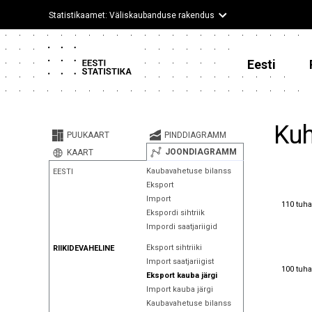
Statistikaamet: Väliskaubanduse rakendus
Eesti
Kuh
PUUKAART
PINDDIAGRAMM
JOONDIAGRAMM
KAART
Kaubavahetuse bilanss
EESTI
Eksport
Import
110 tuha
110 tuha
Ekspordi sihtriik
Impordi saatjariigid
Eksport sihtriiki
RIIKIDEVAHELINE
Import saatjariigist
100 tuha
100 tuha
Eksport kauba järgi
Import kauba järgi
Kaubavahetuse bilanss