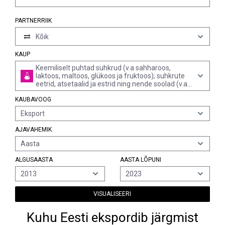
PARTNERRIIK
Kõik
KAUP
Keemiliselt puhtad suhkrud (v.a sahharoos,
laktoos, maltoos, glükoos ja fruktoos); suhkrute
eetrid, atsetaalid ja estrid ning nende soolad (v.a
looduslikud või sünteesitud, provitamiinid,
KAUBAVOOG
vitamiinid, hormoonid, glükosiidid, taimsed
alkaloidid, nende soolad, eetrid, estrid ja muud
Eksport
derivaadid)
AJAVAHEMIK
Aasta
ALGUSAASTA
AASTA LÕPUNI
2013
2023
VISUALISEERI
Kuhu Eesti ekspordib järgmist