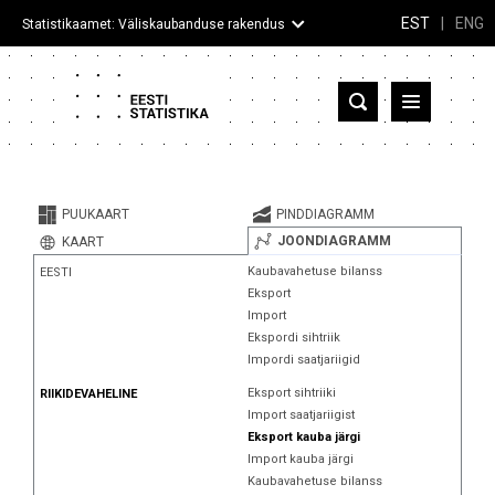
EST
|
ENG
Statistikaamet: Väliskaubanduse rakendus
Eesti
Partnerriigid ja territooriumid
PUUKAART
PINDDIAGRAMM
Kaup
JOONDIAGRAMM
KAART
Kaubavahetuse bilanss
EESTI
Infograafikud
Eksport
Import
Selgitused
Ekspordi sihtriik
Impordi saatjariigid
Eksport sihtriiki
RIIKIDEVAHELINE
Import saatjariigist
Eksport kauba järgi
Import kauba järgi
Kaubavahetuse bilanss