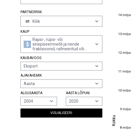
PARTNERRIIK
14 miljo
14 miljo
Kõik
KAUP
13 miljo
13 miljo
Rapsi-, rüpsi- või
sinepiseemneõli ja nende
fraktsioonid, rafineeritud või
12 miljo
12 miljo
rafineerimata, kuid keemiliselt
KAUBAVOOG
modifitseerimata
Eksport
11 miljo
11 miljo
AJAVAHEMIK
Aasta
10 miljo
10 miljo
ALGUSAASTA
AASTA LÕPUNI
2004
2020
9 miljo
9 miljo
VISUALISEERI
Kokku
Kokku
8 miljo
8 miljo