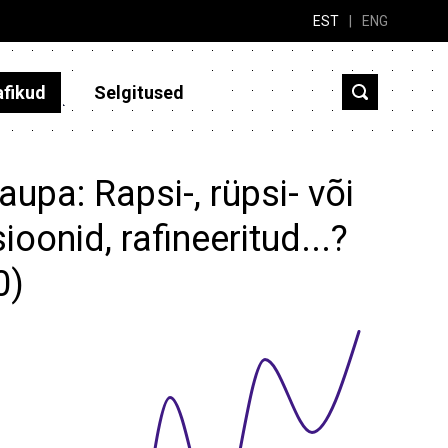
EST
|
ENG
afikud
Selgitused
upa: Rapsi-, rüpsi- või
oonid, rafineeritud...?
0)