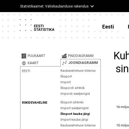
Statistikaamet: Väliskaubanduse rakendus
Eesti
Kuh
PUUKAART
PINDDIAGRAMM
JOONDIAGRAMM
KAART
sin
Kaubavahetuse bilanss
EESTI
Eksport
Import
Ekspordi sihtriik
Impordi saatjariigid
Eksport sihtriiki
RIIKIDEVAHELINE
16 miljo
16 miljo
Import saatjariigist
Eksport kauba järgi
Import kauba järgi
15 miljo
15 miljo
Kaubavahetuse bilanss