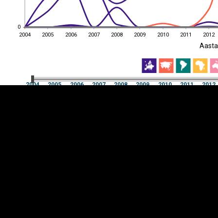
0
0
2004
2005
2006
2007
2008
2009
2010
2011
2012
EST
|
ENG
Aast
2004
2005
2006
2007
2008
2009
2010
2011
2012
Aast
2004
2005
2006
2007
2008
2009
2010
2011
2012
Y-
Manner
TELG
K
Infograafikud
erritooriumid
Selgitused
Tagasiside