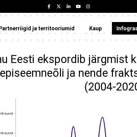
Partnerriigid ja territooriumid
Kaup
Infogra
Eesti
Partnerriigid ja territooriumid
u Eesti ekspordib järgmist ka
Kaup
episeemneõli ja nende fraktsi
Infograafikud
(2004-202
Selgitused
nit eurot
nit eurot
nit eurot
nit eurot