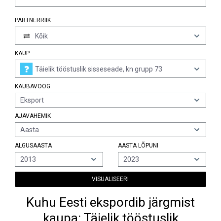
PARTNERRIIK
Kõik
KAUP
Täielik tööstuslik sisseseade, kn grupp 73
KAUBAVOOG
Eksport
AJAVAHEMIK
Aasta
ALGUSAASTA
AASTA LÕPUNI
2013
2023
VISUALISEERI
Kuhu Eesti ekspordib järgmist
kaupa: Täielik tööstuslik