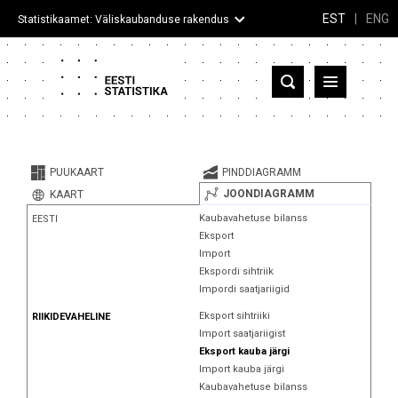
EST
|
ENG
Statistikaamet: Väliskaubanduse rakendus
Eesti
Partnerriigid ja territooriumid
PUUKAART
PINDDIAGRAMM
Kaup
JOONDIAGRAMM
KAART
Kaubavahetuse bilanss
EESTI
Infograafikud
Eksport
Import
Selgitused
Ekspordi sihtriik
Impordi saatjariigid
Eksport sihtriiki
RIIKIDEVAHELINE
Import saatjariigist
Eksport kauba järgi
Import kauba järgi
Kaubavahetuse bilanss