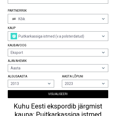
PARTNERRIIK
Kõik
KAUP
Puitkarkassiga istmed (v.a polsterdatud)
KAUBAVOOG
Eksport
AJAVAHEMIK
Aasta
ALGUSAASTA
AASTA LÕPUNI
2013
2023
VISUALISEERI
Kuhu Eesti ekspordib järgmist
kaupa: Puitkarkassiga istmed