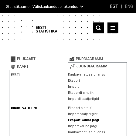
EST
|
ENG
Statistikaamet: Väliskaubanduse rakendus
Eesti
Partnerriigid ja territooriumid
PUUKAART
PINDDIAGRAMM
Kaup
JOONDIAGRAMM
KAART
Kaubavahetuse bilanss
EESTI
Infograafikud
Eksport
Import
Selgitused
Ekspordi sihtriik
Impordi saatjariigid
Eksport sihtriiki
RIIKIDEVAHELINE
Import saatjariigist
Eksport kauba järgi
Import kauba järgi
Kaubavahetuse bilanss