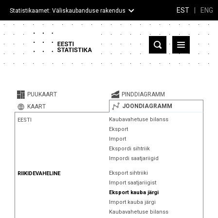
EST
|
ENG
Statistikaamet: Väliskaubanduse rakendus
Eesti
Partnerriigid ja territooriumid
PUUKAART
PINDDIAGRAMM
Kaup
JOONDIAGRAMM
KAART
Kaubavahetuse bilanss
EESTI
Infograafikud
Eksport
Import
Selgitused
Ekspordi sihtriik
Impordi saatjariigid
Eksport sihtriiki
RIIKIDEVAHELINE
Import saatjariigist
Eksport kauba järgi
Import kauba järgi
Kaubavahetuse bilanss