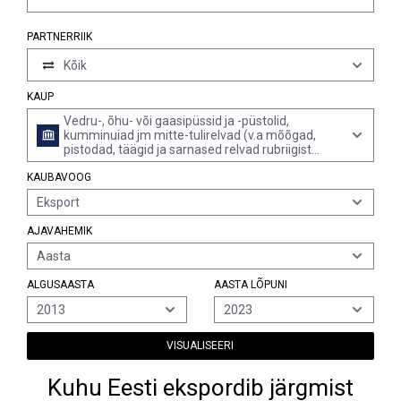
PARTNERRIIK
Kõik
KAUP
Vedru-, õhu- või gaasipüssid ja -püstolid,
kumminuiad jm mitte-tulirelvad (v.a mõõgad,
pistodad, täägid ja sarnased relvad rubriigist
9307)
KAUBAVOOG
Eksport
AJAVAHEMIK
Aasta
ALGUSAASTA
AASTA LÕPUNI
2013
2023
VISUALISEERI
Kuhu Eesti ekspordib järgmist