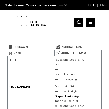
EST
|
ENG
Statistikaamet: Väliskaubanduse rakendus
Eesti
Partnerriigid ja territooriumid
PUUKAART
PINDDIAGRAMM
Kaup
JOONDIAGRAMM
KAART
Kaubavahetuse bilanss
EESTI
Infograafikud
Eksport
Import
Selgitused
Ekspordi sihtriik
Impordi saatjariigid
Eksport sihtriiki
RIIKIDEVAHELINE
Import saatjariigist
Eksport kauba järgi
Import kauba järgi
Kaubavahetuse bilanss