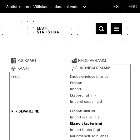
EST
|
ENG
Statistikaamet: Väliskaubanduse rakendus
Eesti
Partnerriigid ja territooriumid
PUUKAART
PINDDIAGRAMM
Kaup
JOONDIAGRAMM
KAART
Kaubavahetuse bilanss
EESTI
Infograafikud
Eksport
Import
Selgitused
Ekspordi sihtriik
Impordi saatjariigid
Eksport sihtriiki
RIIKIDEVAHELINE
Import saatjariigist
Eksport kauba järgi
Import kauba järgi
Kaubavahetuse bilanss