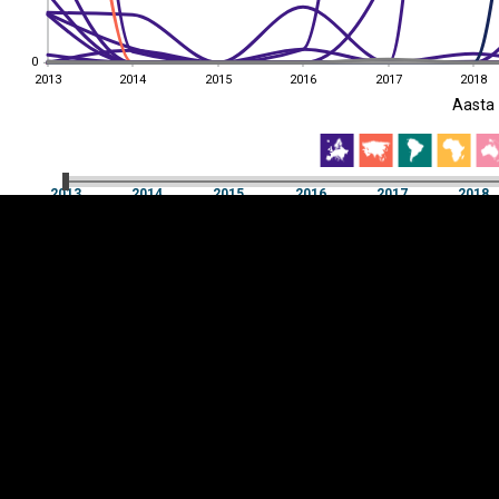
0
0
2013
2014
2015
2016
2017
2018
EST
|
ENG
Aasta
2013
2014
2015
2016
2017
2018
Aasta
2013
2014
2015
2016
2017
2018
Y-
Manner
TELG
K
Infograafikud
erritooriumid
Selgitused
Tagasiside