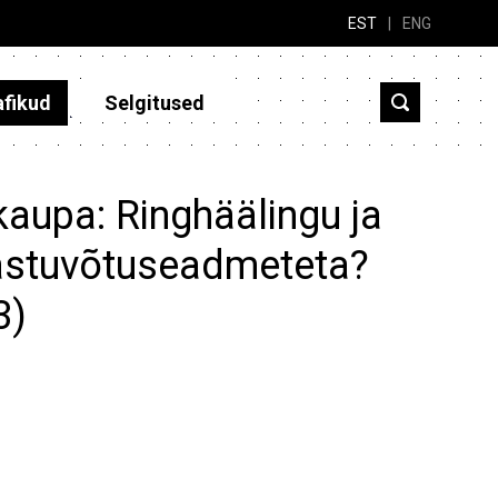
EST
|
ENG
afikud
Selgitused
kaupa: Ringhäälingu ja
 vastuvõtuseadmeteta?
3)