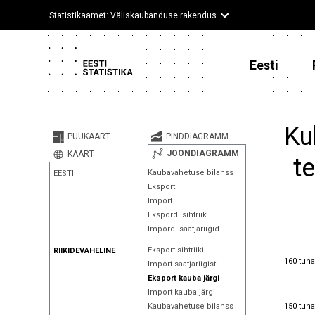
Statistikaamet: Väliskaubanduse rakendus
Eesti
Ku
PUUKAART
PINDDIAGRAMM
JOONDIAGRAMM
KAART
t
Kaubavahetuse bilanss
EESTI
Eksport
Import
Ekspordi sihtriik
Impordi saatjariigid
Eksport sihtriiki
RIIKIDEVAHELINE
160 tuha
160 tuha
Import saatjariigist
Eksport kauba järgi
Import kauba järgi
150 tuha
150 tuha
Kaubavahetuse bilanss