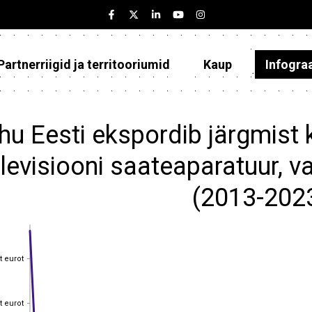
Partnerriigid ja territooriumid
Kaup
Infogra
Eesti
Partnerriigid ja territooriumid
hu Eesti ekspordib järgmist 
Kaup
elevisiooni saateaparatuur,
Infograafikud
(2013-202
Selgitused
t eurot
t eurot
t eurot
t eurot