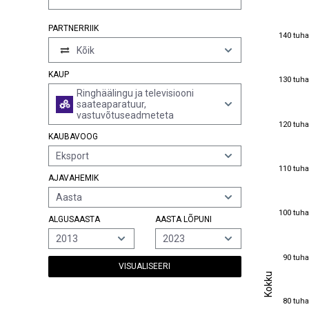
PARTNERRIIK
140 tuha
140 tuha
Kõik
KAUP
130 tuha
130 tuha
Ringhäälingu ja televisiooni
saateaparatuur,
vastuvõtuseadmeteta
120 tuha
120 tuha
KAUBAVOOG
Eksport
110 tuha
110 tuha
AJAVAHEMIK
Aasta
100 tuha
100 tuha
ALGUSAASTA
AASTA LÕPUNI
2013
2023
90 tuha
90 tuha
VISUALISEERI
Kokku
Kokku
80 tuha
80 tuha