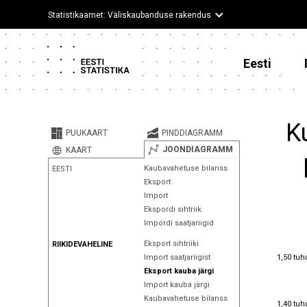
Statistikaamet: Väliskaubanduse rakendus
Eesti
K
PUUKAART
PINDDIAGRAMM
JOONDIAGRAMM
KAART
Kaubavahetuse bilanss
EESTI
Eksport
Import
Ekspordi sihtriik
Impordi saatjariigid
Eksport sihtriiki
RIIKIDEVAHELINE
1,50 tuh
1,50 tuh
Import saatjariigist
Eksport kauba järgi
Import kauba järgi
Kaubavahetuse bilanss
1,40 tuh
1,40 tuh