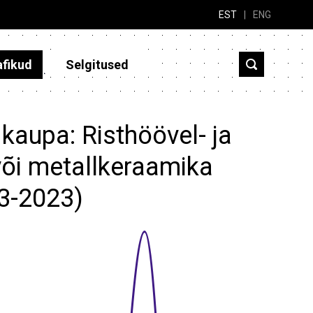
EST
|
ENG
afikud
Selgitused
kaupa: Risthöövel- ja
või metallkeraamika
13-2023)