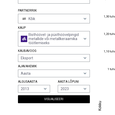
PARTNERRIIK
1,30 tuh
1,30 tuh
Kõik
KAUP
1,20 tuh
1,20 tuh
Risthöövel- ja püsthöövelpingid
metallide või metallkeraamika
töötlemiseks
1,10 tuh
KAUBAVOOG
1,10 tuh
Eksport
AJAVAHEMIK
1 tuh
1 tuh
Aasta
ALGUSAASTA
AASTA LÕPUNI
2013
2023
VISUALISEERI
Kokku
Kokku