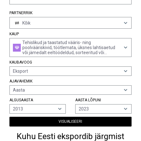
PARTNERRIIK
Kõik
KAUP
Tehislikud ja taastatud vääris- ning
poolvääriskivid, töötlemata, üksnes lahtisaetud
või jämedalt eeltöödeldud, sorteeritud või
sorteerimata (v.a piesoelektriline kvarts)
KAUBAVOOG
Eksport
AJAVAHEMIK
Aasta
ALGUSAASTA
AASTA LÕPUNI
2013
2023
VISUALISEERI
Kuhu Eesti ekspordib järgmist