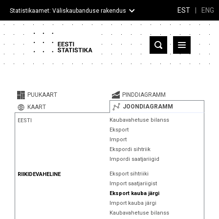
EST
|
ENG
Statistikaamet: Väliskaubanduse rakendus
Eesti
Partnerriigid ja territooriumid
PUUKAART
PINDDIAGRAMM
Kaup
JOONDIAGRAMM
KAART
Kaubavahetuse bilanss
EESTI
Infograafikud
Eksport
Import
Selgitused
Ekspordi sihtriik
Impordi saatjariigid
Eksport sihtriiki
RIIKIDEVAHELINE
Import saatjariigist
Eksport kauba järgi
Import kauba järgi
Kaubavahetuse bilanss