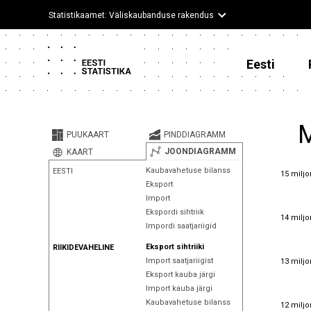
Statistikaamet: Väliskaubanduse rakendus
Eesti
M
PUUKAART
PINDDIAGRAMM
JOONDIAGRAMM
KAART
15 miljo
Kaubavahetuse bilanss
EESTI
15 miljo
Eksport
Import
Ekspordi sihtriik
14 miljo
14 miljo
Impordi saatjariigid
Eksport sihtriiki
RIIKIDEVAHELINE
13 miljo
Import saatjariigist
13 miljo
Eksport kauba järgi
Import kauba järgi
12 miljo
Kaubavahetuse bilanss
12 miljo