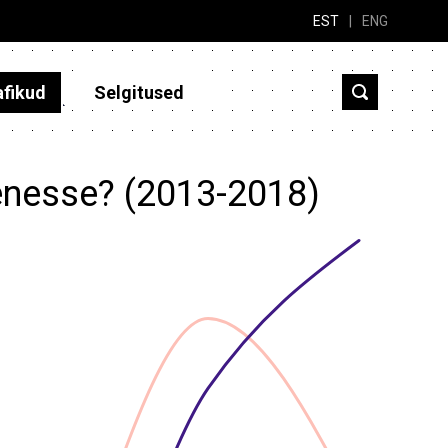
EST
|
ENG
afikud
Selgitused
enesse? (2013-2018)