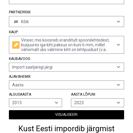
PARTNERRIIK
Kõik
KAUP
Vineer, mis koosneb eranditult spoonilehtedest,
kusjuures iga kihi paksus on kuni 6 mm, millel
vähemalt üks välimine kiht on lehtpuidust (v.a
bambus, troopiline puit või lepp (alnus spp.), saar
KAUBAVOOG
(fraxinus spp.), pöök (fagus spp.), kask (betula
spp.), kirsipuu (prunus spp.), kastanipuu
Import saatjariigi järgi
(castanea spp.), jalakas (ulmus spp.), eukalüpt
(eucalyptus spp.), hikkoripuu (carya spp.),
AJAVAHEMIK
hobukastan (aesculus spp.), pärn (tilia spp.),
vaher (acer spp.), tamm (quercus spp.), plaatan
Aasta
(platanus spp.), pappel ...
ALGUSAASTA
AASTA LÕPUNI
2013
2023
VISUALISEERI
Kust Eesti impordib järgmist