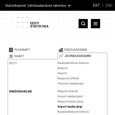
EST
|
ENG
Statistikaamet: Väliskaubanduse rakendus
Eesti
Partnerriigid ja territooriumid
PUUKAART
PINDDIAGRAMM
Kaup
JOONDIAGRAMM
KAART
Kaubavahetuse bilanss
EESTI
Infograafikud
Eksport
Import
Selgitused
Ekspordi sihtriik
Impordi saatjariigid
Eksport sihtriiki
RIIKIDEVAHELINE
Import saatjariigist
Eksport kauba järgi
Import kauba järgi
Kaubavahetuse bilanss