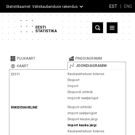
EST
|
ENG
Statistikaamet: Väliskaubanduse rakendus
Eesti
Partnerriigid ja territooriumid
PUUKAART
PINDDIAGRAMM
Kaup
JOONDIAGRAMM
KAART
Kaubavahetuse bilanss
EESTI
Infograafikud
Eksport
Import
Selgitused
Ekspordi sihtriik
Impordi saatjariigid
Eksport sihtriiki
RIIKIDEVAHELINE
Import saatjariigist
Eksport kauba järgi
Import kauba järgi
Kaubavahetuse bilanss