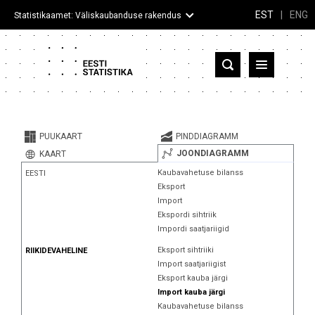
EST
|
ENG
Statistikaamet: Väliskaubanduse rakendus
Eesti
Partnerriigid ja territooriumid
PUUKAART
PINDDIAGRAMM
Kaup
JOONDIAGRAMM
KAART
Kaubavahetuse bilanss
EESTI
Infograafikud
Eksport
Import
Selgitused
Ekspordi sihtriik
Impordi saatjariigid
Eksport sihtriiki
RIIKIDEVAHELINE
Import saatjariigist
Eksport kauba järgi
Import kauba järgi
Kaubavahetuse bilanss