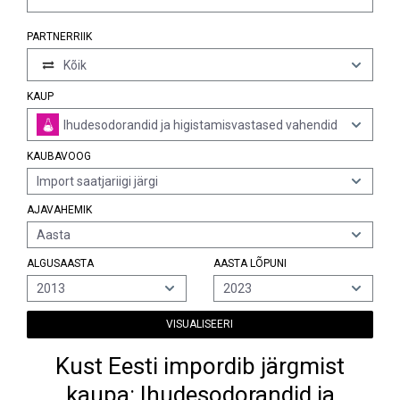
PARTNERRIIK
Kõik
KAUP
Ihudesodorandid ja higistamisvastased vahendid
KAUBAVOOG
Import saatjariigi järgi
AJAVAHEMIK
Aasta
ALGUSAASTA
AASTA LÕPUNI
2013
2023
VISUALISEERI
Kust Eesti impordib järgmist
kaupa: Ihudesodorandid ja