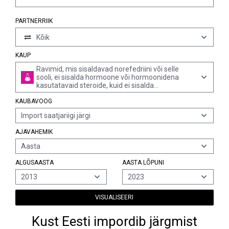
PARTNERRIIK
Kõik
KAUP
Ravimid, mis sisaldavad norefedriini või selle
sooli, ei sisalda hormoone või hormoonidena
kasutatavaid steroide, kuid ei sisalda
antibiootikume, väljamõõdetud doosidena, k.a
KAUBAVOOG
transdermaalse manustamise süsteemi abil
kasutatavad doosid) või jaemüügipakendis
Import saatjariigi järgi
AJAVAHEMIK
Aasta
ALGUSAASTA
AASTA LÕPUNI
2013
2023
VISUALISEERI
Kust Eesti impordib järgmist