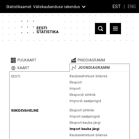
EST
|
ENG
Statistikaamet: Väliskaubanduse rakendus
Eesti
Partnerriigid ja territooriumid
PUUKAART
PINDDIAGRAMM
Kaup
JOONDIAGRAMM
KAART
Kaubavahetuse bilanss
EESTI
Infograafikud
Eksport
Import
Selgitused
Ekspordi sihtriik
Impordi saatjariigid
Eksport sihtriiki
RIIKIDEVAHELINE
Import saatjariigist
Eksport kauba järgi
Import kauba järgi
Kaubavahetuse bilanss