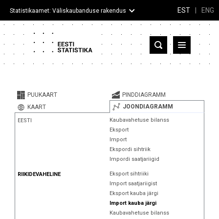
EST
|
ENG
Statistikaamet: Väliskaubanduse rakendus
Eesti
Partnerriigid ja territooriumid
PUUKAART
PINDDIAGRAMM
Kaup
JOONDIAGRAMM
KAART
Kaubavahetuse bilanss
EESTI
Infograafikud
Eksport
Import
Selgitused
Ekspordi sihtriik
Impordi saatjariigid
Eksport sihtriiki
RIIKIDEVAHELINE
Import saatjariigist
Eksport kauba järgi
Import kauba järgi
Kaubavahetuse bilanss