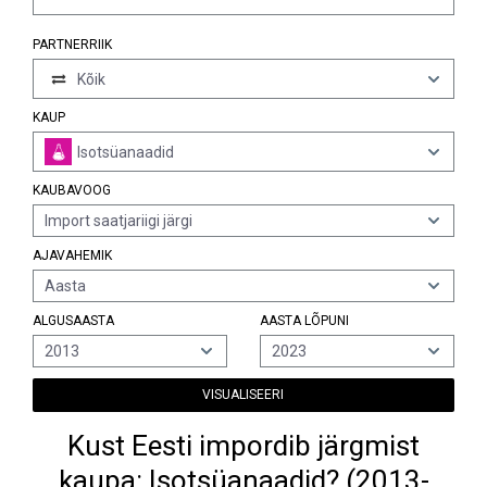
PARTNERRIIK
Kõik
KAUP
Isotsüanaadid
KAUBAVOOG
Import saatjariigi järgi
AJAVAHEMIK
Aasta
ALGUSAASTA
AASTA LÕPUNI
2013
2023
VISUALISEERI
Kust Eesti impordib järgmist
kaupa: Isotsüanaadid? (2013-