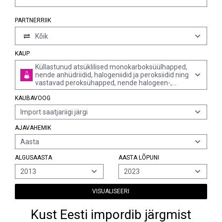
PARTNERRIIK
Kõik
KAUP
Küllastunud atsüklilised monokarboksüülhapped,
nende anhüdriidid, halogeniidid ja peroksiidid ning
vastavad peroksühapped, nende halogeen-,
sulfo-, nitro- ja nitrosoderivaadid (v.a sipelghape
KAUBAVOOG
ja äädikhape, mono-, di- ja trikloroäädikhapped,
propioonhape, butaanhapped ja pentaanhapped,
Import saatjariigi järgi
palmithapped ja stearhapped, nende soolad ja
estrid ning atseetanhüdriid)
AJAVAHEMIK
Aasta
ALGUSAASTA
AASTA LÕPUNI
2013
2023
VISUALISEERI
Kust Eesti impordib järgmist