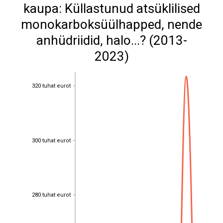
kaupa: Küllastunud atsüklilised
monokarboksüülhapped, nende
anhüdriidid, halo...? (2013-
2023)
320 tuhat eurot
320 tuhat eurot
300 tuhat eurot
300 tuhat eurot
280 tuhat eurot
280 tuhat eurot