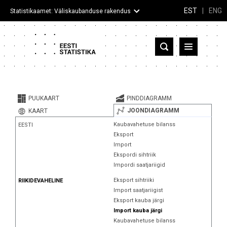
EST
|
ENG
Statistikaamet: Väliskaubanduse rakendus
Eesti
Partnerriigid ja territooriumid
PUUKAART
PINDDIAGRAMM
Kaup
JOONDIAGRAMM
KAART
Kaubavahetuse bilanss
EESTI
Infograafikud
Eksport
Import
Selgitused
Ekspordi sihtriik
Impordi saatjariigid
Eksport sihtriiki
RIIKIDEVAHELINE
Import saatjariigist
Eksport kauba järgi
Import kauba järgi
Kaubavahetuse bilanss