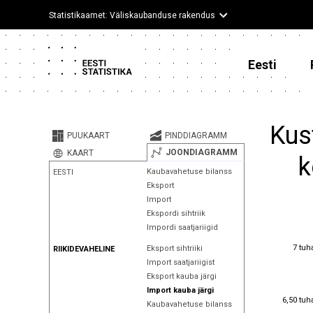
Statistikaamet: Väliskaubanduse rakendus
Eesti
Kus
PUUKAART
PINDDIAGRAMM
JOONDIAGRAMM
KAART
k
Kaubavahetuse bilanss
EESTI
Eksport
Import
Ekspordi sihtriik
Impordi saatjariigid
7 tuh
7 tuh
Eksport sihtriiki
RIIKIDEVAHELINE
Import saatjariigist
Eksport kauba järgi
Import kauba järgi
6,50 tuh
6,50 tuh
Kaubavahetuse bilanss