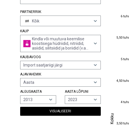
PARTNERRIIK
6 tuh
6 tuh
Kõik
KAUP
5,50 tuh
5,50 tuh
Kindla või muutuva keemilise
koostisega hüdriidid, nitriidid,
asiidid, silitsiidid ja boriidid (v.a
ühendid, milles on ka rubriigi
KAUBAVOOG
2849 karbiidid ja elavhõbeda
5 tuh
5 tuh
anorgaanilised ja orgaanilised
Import saatjariigi järgi
ühendid, kindla või muutuva
keemilise koostisega)
AJAVAHEMIK
4,50 tuh
4,50 tuh
Aasta
ALGUSAASTA
AASTA LÕPUNI
2013
2023
4 tuh
4 tuh
VISUALISEERI
Kokku
Kokku
3,50 tuh
3,50 tuh