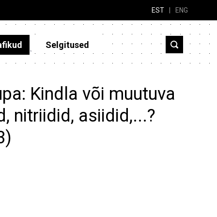
EST
|
ENG
afikud
Selgitused
upa: Kindla või muutuva
nitriidid, asiidid,...?
3)