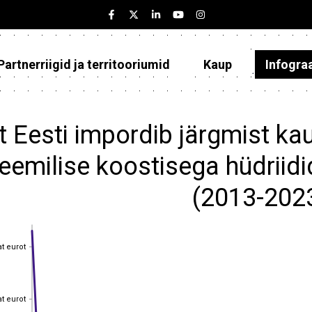
Partnerriigid ja territooriumid
Kaup
Infogra
Eesti
Partnerriigid ja territooriumid
t Eesti impordib järgmist ka
Kaup
eemilise koostisega hüdriidid, 
Infograafikud
(2013-202
Selgitused
at eurot
at eurot
at eurot
at eurot