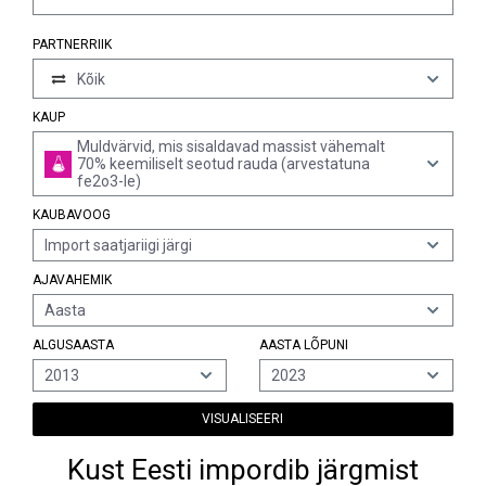
PARTNERRIIK
Kõik
KAUP
Muldvärvid, mis sisaldavad massist vähemalt
70% keemiliselt seotud rauda (arvestatuna
fe2o3-le)
KAUBAVOOG
Import saatjariigi järgi
AJAVAHEMIK
Aasta
ALGUSAASTA
AASTA LÕPUNI
2013
2023
VISUALISEERI
Kust Eesti impordib järgmist