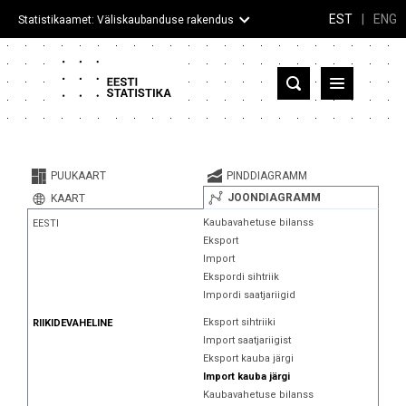
EST
|
ENG
Statistikaamet: Väliskaubanduse rakendus
Eesti
Partnerriigid ja territooriumid
PUUKAART
PINDDIAGRAMM
Kaup
JOONDIAGRAMM
KAART
Kaubavahetuse bilanss
EESTI
Infograafikud
Eksport
Import
Selgitused
Ekspordi sihtriik
Impordi saatjariigid
Eksport sihtriiki
RIIKIDEVAHELINE
Import saatjariigist
Eksport kauba järgi
Import kauba järgi
Kaubavahetuse bilanss