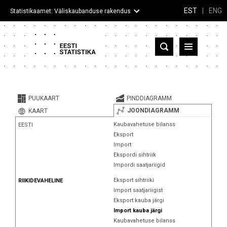
EST
|
ENG
Statistikaamet: Väliskaubanduse rakendus
Eesti
Partnerriigid ja territooriumid
PUUKAART
PINDDIAGRAMM
Kaup
JOONDIAGRAMM
KAART
Kaubavahetuse bilanss
EESTI
Infograafikud
Eksport
Import
Selgitused
Ekspordi sihtriik
Impordi saatjariigid
Eksport sihtriiki
RIIKIDEVAHELINE
Import saatjariigist
Eksport kauba järgi
Import kauba järgi
Kaubavahetuse bilanss