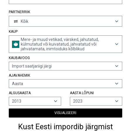
PARTNERRIIK
Kõik
KAUP
Mere- ja muud vetikad, värsked, jahutatud,
külmutatud või kuivatatud, jahvatatud või
jahvatamata, inimtoiduks kõlblikud
KAUBAVOOG
Import saatjariigi järgi
AJAVAHEMIK
Aasta
ALGUSAASTA
AASTA LÕPUNI
2013
2023
VISUALISEERI
Kust Eesti impordib järgmist