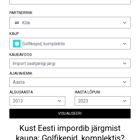
PARTNERRIIK
Kõik
KAUP
Golfikepid, komplektis
KAUBAVOOG
Import saatjariigi järgi
AJAVAHEMIK
Aasta
ALGUSAASTA
AASTA LÕPUNI
2013
2023
VISUALISEERI
Kust Eesti impordib järgmist
kaupa: Golfikepid, komplektis?