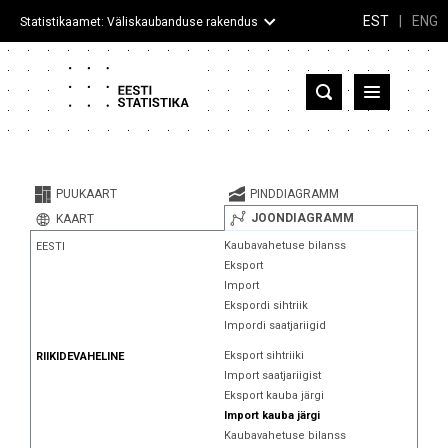
EST
|
ENG
Statistikaamet: Väliskaubanduse rakendus
Eesti
Partnerriigid ja territooriumid
PUUKAART
PINDDIAGRAMM
Kaup
JOONDIAGRAMM
KAART
Kaubavahetuse bilanss
EESTI
Infograafikud
Eksport
Import
Selgitused
Ekspordi sihtriik
Impordi saatjariigid
Eksport sihtriiki
RIIKIDEVAHELINE
Import saatjariigist
Eksport kauba järgi
Import kauba järgi
Kaubavahetuse bilanss