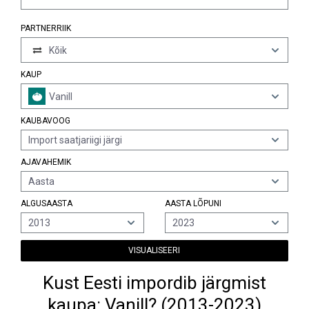
PARTNERRIIK
Kõik
KAUP
Vanill
KAUBAVOOG
Import saatjariigi järgi
AJAVAHEMIK
Aasta
ALGUSAASTA
AASTA LÕPUNI
2013
2023
VISUALISEERI
Kust Eesti impordib järgmist
kaupa: Vanill? (2013-2023)