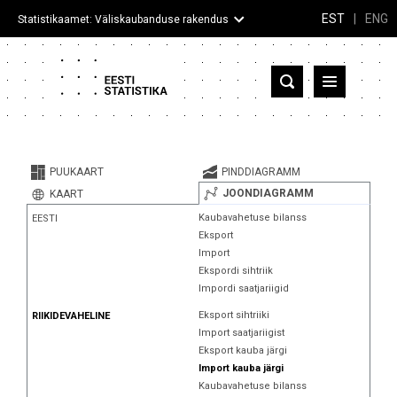
EST
|
ENG
Statistikaamet: Väliskaubanduse rakendus
Eesti
Partnerriigid ja territooriumid
PUUKAART
PINDDIAGRAMM
Kaup
JOONDIAGRAMM
KAART
Kaubavahetuse bilanss
EESTI
Infograafikud
Eksport
Import
Selgitused
Ekspordi sihtriik
Impordi saatjariigid
Eksport sihtriiki
RIIKIDEVAHELINE
Import saatjariigist
Eksport kauba järgi
Import kauba järgi
Kaubavahetuse bilanss