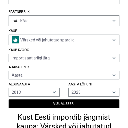
PARTNERRIIK
Kõik
KAUP
Värsked või jahutatud sparglid
KAUBAVOOG
Import saatjariigi järgi
AJAVAHEMIK
Aasta
ALGUSAASTA
AASTA LÕPUNI
2013
2023
VISUALISEERI
Kust Eesti impordib järgmist
kaupa: Värsked või jahutatud