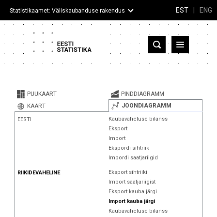
EST
|
ENG
Statistikaamet: Väliskaubanduse rakendus
Eesti
Partnerriigid ja territooriumid
PUUKAART
PINDDIAGRAMM
Kaup
JOONDIAGRAMM
KAART
Kaubavahetuse bilanss
EESTI
Infograafikud
Eksport
Import
Selgitused
Ekspordi sihtriik
Impordi saatjariigid
Eksport sihtriiki
RIIKIDEVAHELINE
Import saatjariigist
Eksport kauba järgi
Import kauba järgi
Kaubavahetuse bilanss