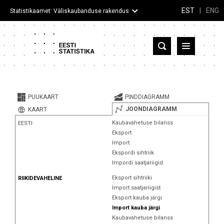
EST
|
ENG
Statistikaamet: Väliskaubanduse rakendus
Eesti
Partnerriigid ja territooriumid
PUUKAART
PINDDIAGRAMM
Kaup
JOONDIAGRAMM
KAART
Kaubavahetuse bilanss
EESTI
Infograafikud
Eksport
Import
Selgitused
Ekspordi sihtriik
Impordi saatjariigid
Eksport sihtriiki
RIIKIDEVAHELINE
Import saatjariigist
Eksport kauba järgi
Import kauba järgi
Kaubavahetuse bilanss