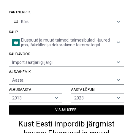
PARTNERRIIK
Kõik
KAUP
Eluspuud ja muud taimed; taimesibulad, -juured
jms; lõikelilled ja dekoratiivne taimmaterjal
KAUBAVOOG
Import saatjariigi järgi
AJAVAHEMIK
Aasta
ALGUSAASTA
AASTA LÕPUNI
2013
2023
VISUALISEERI
Kust Eesti impordib järgmist