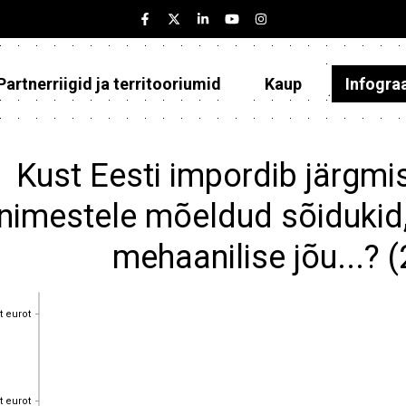
Partnerriigid ja territooriumid
Kaup
Infogra
Eesti
Partnerriigid ja territooriumid
Kust Eesti impordib järgm
Kaup
inimestele mõeldud sõidukid
Infograafikud
mehaanilise jõu...? 
Selgitused
t eurot
t eurot
t eurot
t eurot