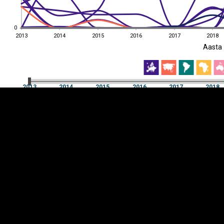
0
0
2013
2014
2015
2016
2017
2018
EST
|
ENG
Aasta
2013
2014
2015
2016
2017
2018
Aasta
2013
2014
2015
2016
2017
2018
Y-
Manner
TELG
K
Infograafikud
erritooriumid
Selgitused
Tagasiside