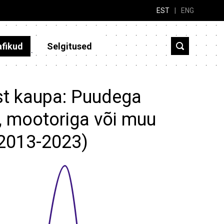
EST
|
ENG
afikud
Selgitused
ist kaupa: Puudega
, mootoriga või muu
(2013-2023)