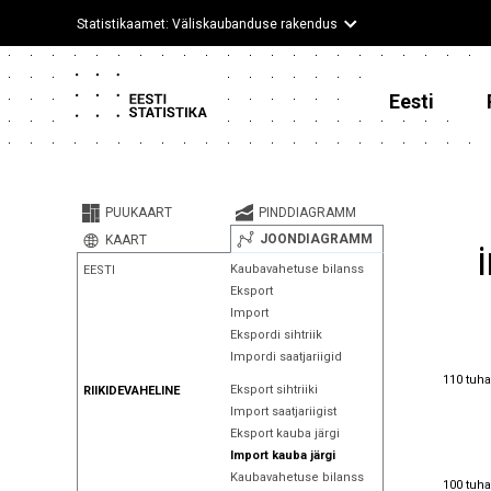
Statistikaamet: Väliskaubanduse rakendus
Eesti
PUUKAART
PINDDIAGRAMM
JOONDIAGRAMM
KAART
Kaubavahetuse bilanss
EESTI
Eksport
Import
Ekspordi sihtriik
Impordi saatjariigid
110 tuha
110 tuha
Eksport sihtriiki
RIIKIDEVAHELINE
Import saatjariigist
Eksport kauba järgi
Import kauba järgi
Kaubavahetuse bilanss
100 tuha
100 tuha