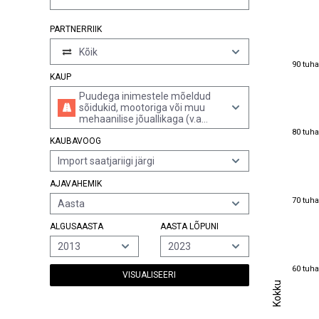
PARTNERRIIK
Kõik
90 tuha
90 tuha
KAUP
Puudega inimestele mõeldud
sõidukid, mootoriga või muu
mehaanilise jõuallikaga (v.a
80 tuha
spetsiaalselt konstrueeritud
80 tuha
KAUBAVOOG
mootorsõidukid ja jalgrattad)
Import saatjariigi järgi
AJAVAHEMIK
70 tuha
70 tuha
Aasta
ALGUSAASTA
AASTA LÕPUNI
2013
2023
60 tuha
60 tuha
VISUALISEERI
Kokku
Kokku