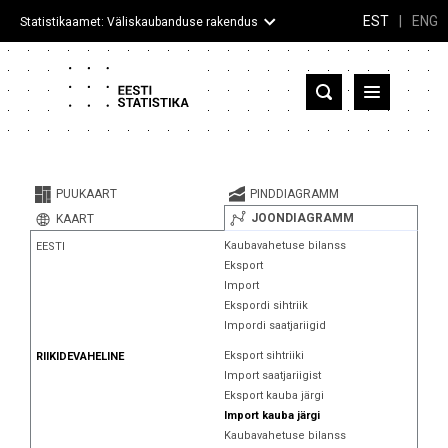
EST
|
ENG
Statistikaamet: Väliskaubanduse rakendus
Eesti
Partnerriigid ja territooriumid
PUUKAART
PINDDIAGRAMM
Kaup
JOONDIAGRAMM
KAART
Kaubavahetuse bilanss
EESTI
Infograafikud
Eksport
Import
Selgitused
Ekspordi sihtriik
Impordi saatjariigid
Eksport sihtriiki
RIIKIDEVAHELINE
Import saatjariigist
Eksport kauba järgi
Import kauba järgi
Kaubavahetuse bilanss