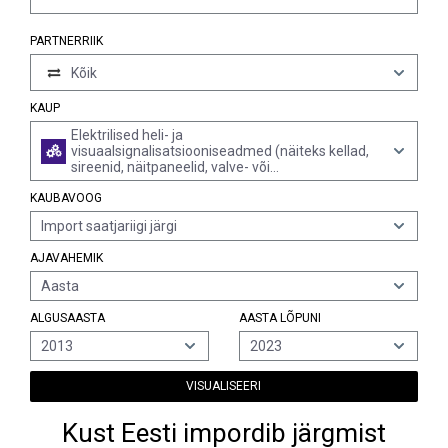
PARTNERRIIK
Kõik
KAUP
Elektrilised heli- ja
visuaalsignalisatsiooniseadmed (näiteks kellad,
sireenid, näitpaneelid, valve- või
tuletõrjesignalisatsiooniseadmed) (v.a
KAUBAVOOG
jalgratastele, mootorsõidukitele ja
liikluskorralduseks); nende osad
Import saatjariigi järgi
AJAVAHEMIK
Aasta
ALGUSAASTA
AASTA LÕPUNI
2013
2023
VISUALISEERI
Kust Eesti impordib järgmist