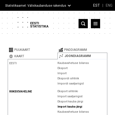
EST
|
ENG
Statistikaamet: Väliskaubanduse rakendus
Eesti
Partnerriigid ja territooriumid
PUUKAART
PINDDIAGRAMM
Kaup
JOONDIAGRAMM
KAART
Kaubavahetuse bilanss
EESTI
Infograafikud
Eksport
Import
Selgitused
Ekspordi sihtriik
Impordi saatjariigid
Eksport sihtriiki
RIIKIDEVAHELINE
Import saatjariigist
Eksport kauba järgi
Import kauba järgi
Kaubavahetuse bilanss