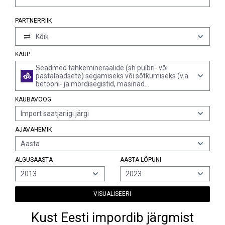
PARTNERRIIK
Kõik
KAUP
Seadmed tahkemineraalide (sh pulbri- või
pastalaadsete) segamiseks või sõtkumiseks (v.a
betooni- ja mördisegistid, masinad
mineraalainete segamiseks bituumeniga ning
KAUBAVOOG
kalandrid)
Import saatjariigi järgi
AJAVAHEMIK
Aasta
ALGUSAASTA
AASTA LÕPUNI
2013
2023
VISUALISEERI
Kust Eesti impordib järgmist