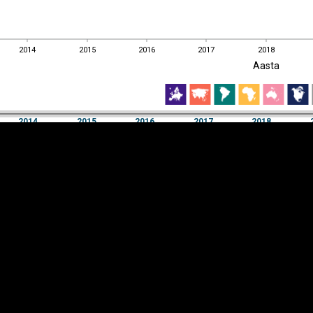
2014
2015
2016
2017
2018
EST
|
ENG
Aasta
2014
2015
2016
2017
2018
Aasta
2014
2015
2016
2017
2018
Y-
Manner
TELG
K
Infograafikud
erritooriumid
Selgitused
Tagasiside