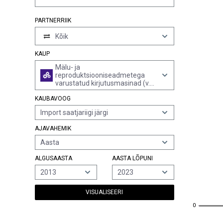
PARTNERRIIK
Kõik
KAUP
Mälu- ja
reproduktsiooniseadmetega
varustatud kirjutusmasinad (v.a
rubriigi 8471 arvutid ja nende
KAUBAVOOG
plokid ning laser-, termo- ja
elektrosensitiivsed printerid)
Import saatjariigi järgi
AJAVAHEMIK
Aasta
ALGUSAASTA
AASTA LÕPUNI
2013
2023
VISUALISEERI
0
0