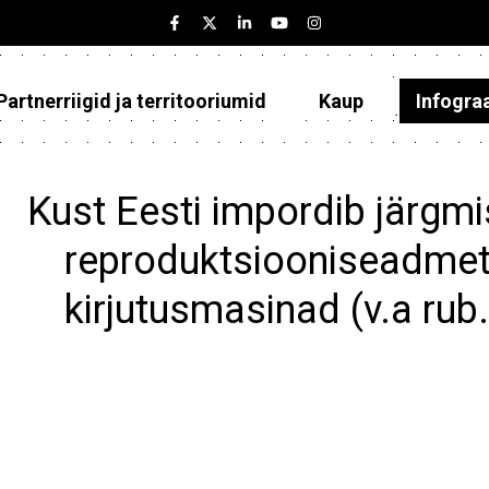
Partnerriigid ja territooriumid
Kaup
Infogra
Eesti
Partnerriigid ja territooriumid
Kust Eesti impordib järgmi
Kaup
reproduktsiooniseadmet
Infograafikud
kirjutusmasinad (v.a rub
Selgitused