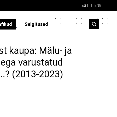
EST
|
ENG
afikud
Selgitused
st kaupa: Mälu- ja
ega varustatud
...? (2013-2023)