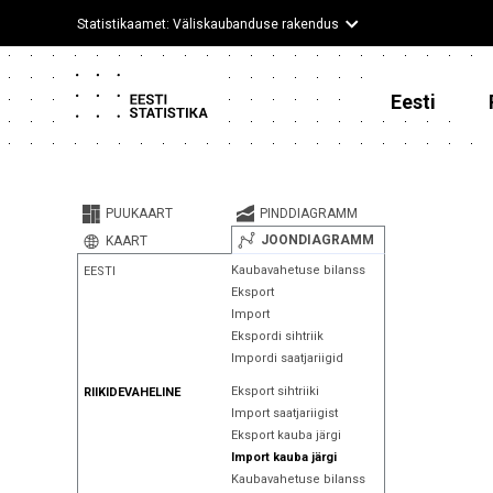
Statistikaamet: Väliskaubanduse rakendus
Eesti
PUUKAART
PINDDIAGRAMM
JOONDIAGRAMM
KAART
Kaubavahetuse bilanss
EESTI
Eksport
Import
Ekspordi sihtriik
Impordi saatjariigid
Eksport sihtriiki
RIIKIDEVAHELINE
Import saatjariigist
Eksport kauba järgi
Import kauba järgi
Kaubavahetuse bilanss