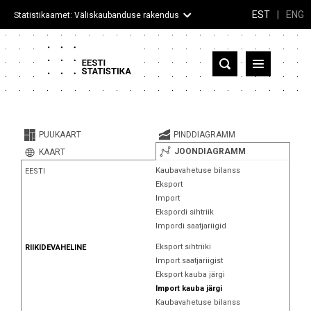
EST
|
ENG
Statistikaamet: Väliskaubanduse rakendus
Eesti
Partnerriigid ja territooriumid
PUUKAART
PINDDIAGRAMM
Kaup
JOONDIAGRAMM
KAART
Kaubavahetuse bilanss
EESTI
Infograafikud
Eksport
Import
Selgitused
Ekspordi sihtriik
Impordi saatjariigid
Eksport sihtriiki
RIIKIDEVAHELINE
Import saatjariigist
Eksport kauba järgi
Import kauba järgi
Kaubavahetuse bilanss