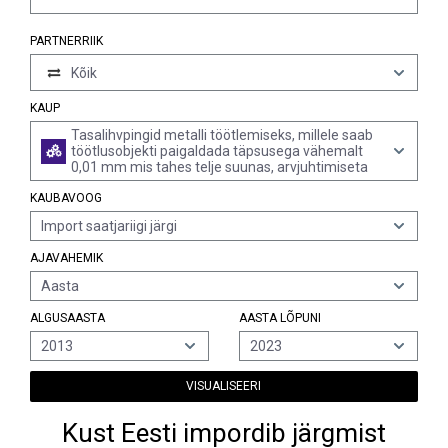
PARTNERRIIK
Kõik
KAUP
Tasalihvpingid metalli töötlemiseks, millele saab
töötlusobjekti paigaldada täpsusega vähemalt
0,01 mm mis tahes telje suunas, arvjuhtimiseta
KAUBAVOOG
Import saatjariigi järgi
AJAVAHEMIK
Aasta
ALGUSAASTA
AASTA LÕPUNI
2013
2023
VISUALISEERI
Kust Eesti impordib järgmist