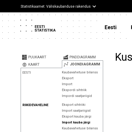
Statistikaamet: Väliskaubanduse rakendus
Eesti
Kus
PUUKAART
PINDDIAGRAMM
JOONDIAGRAMM
KAART
Kaubavahetuse bilanss
EESTI
Eksport
Import
Ekspordi sihtriik
Impordi saatjariigid
Eksport sihtriiki
RIIKIDEVAHELINE
Import saatjariigist
Eksport kauba järgi
Import kauba järgi
Kaubavahetuse bilanss