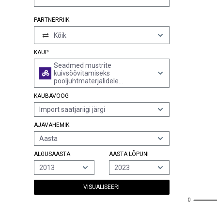
PARTNERRIIK
Kõik
KAUP
Seadmed mustrite
kuivsöövitamiseks
pooljuhtmaterjalidele
elektrokeemiliste menetluste,
KAUBAVOOG
elektron-, ioonkiirguse või
plasmakaare toimel
Import saatjariigi järgi
AJAVAHEMIK
Aasta
ALGUSAASTA
AASTA LÕPUNI
2013
2023
VISUALISEERI
0
0