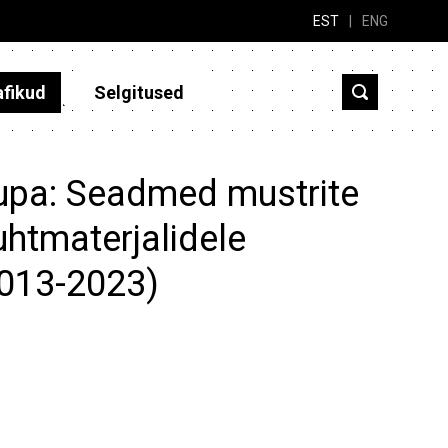
EST
|
ENG
afikud
Selgitused
aupa: Seadmed mustrite
htmaterjalidele
2013-2023)