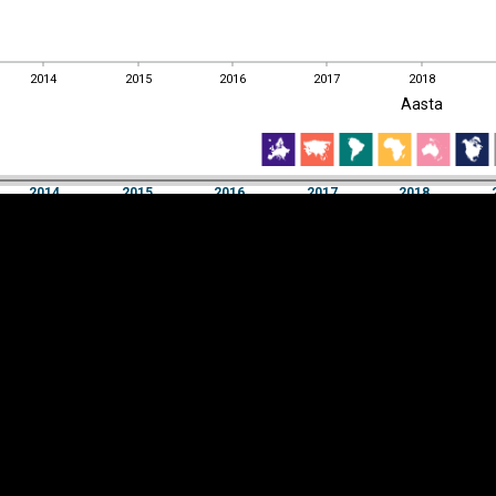
2014
2015
2016
2017
2018
EST
|
ENG
Aasta
2014
2015
2016
2017
2018
Aasta
2014
2015
2016
2017
2018
Y-
Manner
TELG
K
Infograafikud
erritooriumid
Selgitused
Tagasiside