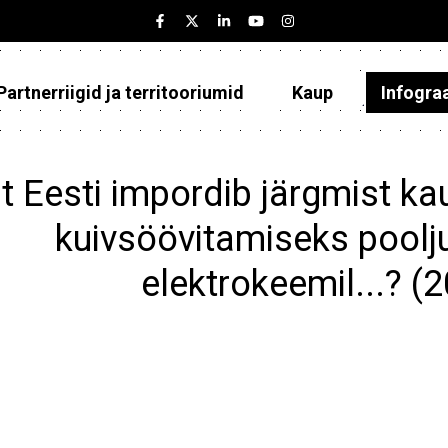
Partnerriigid ja territooriumid
Kaup
Infogra
Eesti
Partnerriigid ja territooriumid
t Eesti impordib järgmist k
Kaup
kuivsöövitamiseks poolju
Infograafikud
elektrokeemil...? (
Selgitused